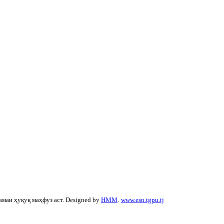
амаи ҳуқуқ маҳфуз аст. Designed by
HMM
.
www.esn.tgpu.tj