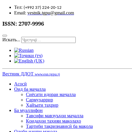
Тел:
(+992 37) 224-20-12
Email:
vestnik.tgpu@gmail.com
ISSN:
2707-9996
Искать...
Вестник ДДОТ
www.esn.tgpu.tj
Асосӣ
Оид ба маҷалла
Сиёсати идораи маҷалла
Сармуҳаррир
Ҳайъати таҳрир
Ба муаллифон
Тавсифи мавзуъҳои маҷалла
Қоидаҳои таҳияи мақолаҳо
Тартиби тақризнависӣ ба мақола
Одоби нашри мақола