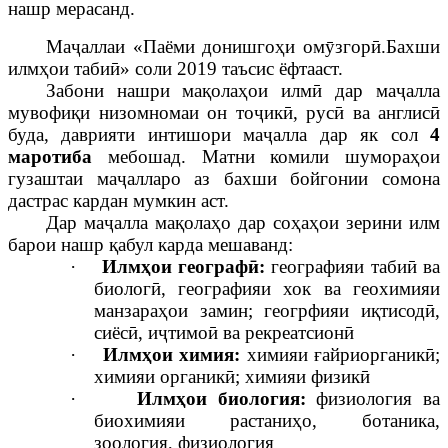
нашр мерасанд.
Маҷаллаи «Паёми донишгоҳи омӯзгорӣ.
Бахши
илмҳои табиӣ
» соли 2019 таъсис ёфтааст.
Забони нашри мақолаҳои илмӣ дар маҷалла
мувофиқи низомномаи он тоҷикӣ, русӣ ва англисӣ
буда, даврияти интишори маҷалла дар як сол
4
маротиба
мебошад. Матни комили шумораҳои
гузаштаи маҷалларо аз
бахши бойгонии сомона
дастрас кардан мумкин аст.
Дар маҷалла мақолаҳо дар соҳаҳои зерини илм
барои нашр қабул карда мешаванд:
·
Илмҳои географӣ:
географияи табиӣ ва
биологӣ, географияи хок ва геохимияи
манзараҳои замин; геогрфияи иқтисодӣ,
сиёсӣ, иҷтимоӣ ва рекреатсионӣ
·
Илмҳои химия:
химияи ғайриорганикӣ;
химияи органикӣ; химияи физикӣ
·
Илмҳои биология:
физиология ва
биохимияи растаниҳо, ботаника,
зоология, физиология