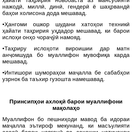
ҳайати таҳририя новобаста аз мансубияти
нажодӣ, миллӣ, динӣ, гендерӣ ё шаҳрвандӣ
баҳои холисона дода мешавад.
•Ҳангоми ошкор шудани хатоҳои техникӣ
ҳайати таҳририя уҳдадор мешавад, ки барои
ислоҳи онҳо чораҷӯӣ намояд.
•Таҳриру ислоҳоти вироишии дар матн
анҷомшуда бо муаллифон мувофиқа карда
мешавад.
•Интишори шумораҳои маҷалла бе сабабҳои
узрнок ба таъхир гузошта намешавад.
Принсипҳои ахлоқӣ барои муаллифони
мақолаҳо
Муаллифон бо пешниҳоди мавод ба идораи
маҷалла эътироф мекунанд, ки масъулияти