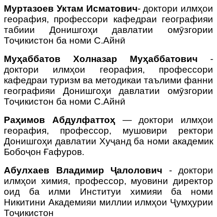
Муртазоев Уктам Исматович
- доктори илмҳои
георафия, профессори кафедраи географияи
табиии Донишгоҳи давлатии омӯзгории
Тоҷикистон ба номи С.Айнӣ
Муҳаббатов Холназар Муҳаббатович
-
доктори илмҳои георафия, профессори
кафедраи туризм ва методикаи таълими фанни
географияи Донишгоҳи давлатии омӯзгории
Тоҷикистон ба номи С.Айнӣ
Раҳимов Абдулфаттоҳ
— доктори илмҳои
георафия, профессор, мушовири ректори
Донишгоҳи давлатии Хуҷанд ба номи академик
Бобоҷон Ғафуров.
Абулхаев Владимир Ҷалолович
- доктори
илмҳои химия, профессор, муовини директор
оид ба илми Институи химияи ба номи
Никитини Академияи миллии илмҳои Ҷумҳурии
Тоҷикистон