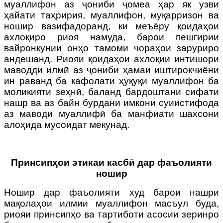
муаллифон аз ҷониби ҷомеа ҳар як узви
ҳайати таҳририя, муаллифон, муқарризон ва
ношир вазифадоранд, ки меъёру қоидаҳои
ахлоқиро риоя намуда, барои пешгирии
вайронкунии онҳо тамоми чораҳои заруриро
андешанд. Риояи қоидаҳои ахлоқии интишори
маводди илмӣ аз ҷониби ҳамаи иштирокчиёни
ин раванд ба кафолати ҳуқуқи муаллифон ба
моликияти зеҳнӣ, баланд бардоштани сифати
нашр ва аз байн бурдани имкони суиистифода
аз маводи муаллифӣ ба манфиати шахсони
алоҳида мусоидат мекунад.
Принсипҳои этикаи касбӣ дар фаъолияти
ношир
Ношир дар фаъолияти худ барои нашри
мақолаҳои илмии муаллифон масъул буда,
риояи принсипҳо ва тартиботи асосии зеринро