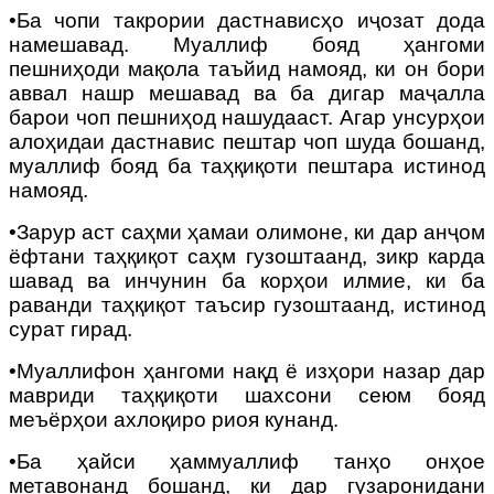
•Ба чопи такрории дастнависҳо иҷозат дода
намешавад. Муаллиф бояд ҳангоми
пешниҳоди мақола таъйид намояд, ки он бори
аввал нашр мешавад ва ба дигар маҷалла
барои чоп пешниҳод нашудааст. Агар унсурҳои
алоҳидаи дастнавис пештар чоп шуда бошанд,
муаллиф бояд ба таҳқиқоти пештара истинод
намояд.
•Зарур аст саҳми ҳамаи олимоне, ки дар анҷом
ёфтани таҳқиқот саҳм гузоштаанд, зикр карда
шавад ва инчунин ба корҳои илмие, ки ба
раванди таҳқиқот таъсир гузоштаанд, истинод
сурат гирад.
•Муаллифон ҳангоми нақд ё изҳори назар дар
мавриди таҳқиқоти шахсони сеюм бояд
меъёрҳои ахлоқиро риоя кунанд.
•
Ба ҳайси ҳаммуаллиф танҳо онҳое
метавонанд бошанд, ки дар гузаронидани