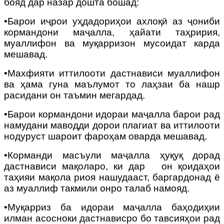
бояд дар назар дошта бошад:
•Барои иҷрои уҳдадориҳои ахлоқӣ аз ҷониби
кормандони маҷалла, ҳайати таҳририя,
муаллифон ва муқарризон мусоидат карда
мешавад.
•Махфияти иттилооти дастнависи муаллифон
ва ҳама гуна маълумот то лаҳзаи ба нашр
расидани он таъмин мегардад.
•Барои кормандони идораи маҷалла барои рад
намудани маводди дорои плагиат ва иттилооти
нодуруст шароит фароҳам оварда мешавад.
•Корманди масъули маҷалла ҳуқуқ дорад
дастнависи мақоларо, ки дар
он қоидаҳои
таҳияи мақола риоя нашудааст, баргардонад ё
аз муаллиф такмили онро талаб намояд.
•
Муқарриз ба идораи маҷалла баҳодиҳии
илман асосноки дастнависро бо тавсияҳои рад