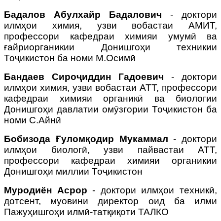
Бадалов Абулхайр Бадалович
- доктори
илмҳои химия, узви вобастаи АМИТ,
профессори кафедраи химияи умумӣ ва
ғайриорганикии Донишгоҳи техникии
Тоҷикистон ба номи М.Осимӣ
Бандаев Сироҷиддин Гадоевич
- доктори
илмҳои химия, узви вобастаи АТТ, профессори
кафедраи химияи органикӣ ва биологии
Донишгоҳи давлатии омӯзгории Тоҷикистон ба
номи С.Айнӣ
Бобизода Ғуломқодир Мукаммал
- доктори
илмҳои биологӣ, узви пайвастаи АТТ,
профессори кафедраи химияи органикии
Донишгоҳи миллии Тоҷикистон
Муродиён Асрор
- доктори илмҳои техникӣ,
дотсент, муовини директор оид ба илми
Пажуҳишгоҳи илмӣ-татқиқоти ТАЛКО