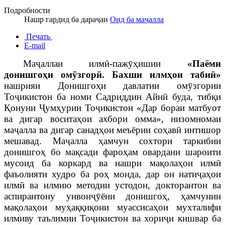
Подробности
Нашр гардид ба дараҷаи
Оид ба маҷалла
Печать
E-mail
Маҷаллаи илмӣ-пажӯҳишии
«Паёми
донишгоҳи омӯзгорӣ. Бахши илмҳои табиӣ»
нашрияи Донишгоҳи давлатии омӯзгории
Тоҷикистон ба номи Садриддин Айнӣ буда, тибқи
Қонуни Ҷумҳурии Тоҷикистон «Дар бораи матбуот
ва дигар воситаҳои ахбори омма», низомномаи
маҷалла ва дигар санадҳои меъёрии соҳавӣ интишор
мешавад. Маҷалла ҳамчун сохтори таркибии
донишгоҳ бо мақсади фароҳам овардани шароити
мусоид ба коркард ва нашри мақолаҳои илмӣ
фаъолияти худро ба роҳ монда, дар он натиҷаҳои
илмӣ ва илмию методии устодон, докторантон ва
аспирантону унвонҷӯёни донишгоҳ, ҳамчунин
мақолаҳои муҳаққиқони муассисаҳои мухталифи
илмиву таълимии Тоҷикистон ва хориҷи кишвар ба