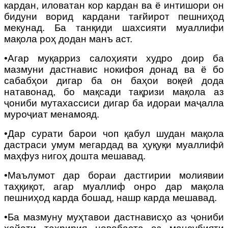
кардан, иловатан кор кардан ва ё интишори он
бидуни ворид кардани тағйирот пешниҳод
мекунад. Ба танқиди шахсияти муаллифи
мақола роҳ додан манъ аст.
•
Агар муқарриз салоҳияти худро доир ба
мазмуни дастнавис нокифоя донад ва ё бо
сабабҳои дигар ба он баҳои воқеӣ дода
натавонад, бо мақсади тақризи мақола аз
ҷониби мутахассиси дигар ба идораи маҷалла
муроҷиат менамояд.
•Дар сурати барои чоп қабул шудан мақола
дастраси умум мегардад ва ҳуқуқи муаллифӣ
маҳфуз нигоҳ дошта мешавад.
•Маълумот дар бораи дастгирии молиявии
таҳқиқот, агар муаллиф онро дар мақола
пешниҳод карда бошад, нашр карда мешавад.
•Ба м
азмуну муҳтавои дастнависҳо аз ҷониби