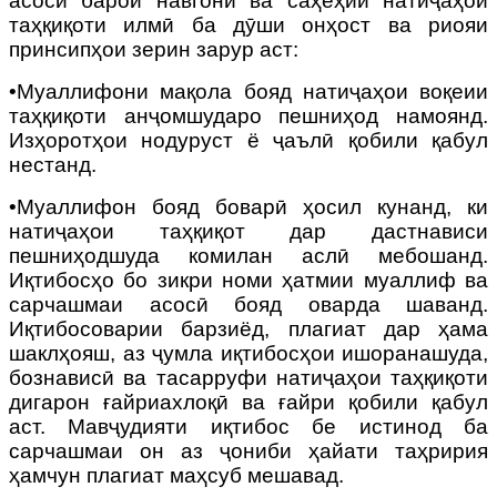
асосӣ барои навгонӣ ва саҳеҳии натиҷаҳои
таҳқиқоти илмӣ ба дӯши онҳост ва риояи
принсипҳои зерин зарур аст:
•Муаллифони мақола бояд натиҷаҳои воқеии
таҳқиқоти анҷомшударо пешниҳод намоянд.
Изҳоротҳои нодуруст ё ҷаълӣ қобили қабул
нестанд.
•Муаллифон бояд боварӣ ҳосил кунанд, ки
натиҷаҳои таҳқиқот дар дастнависи
пешниҳодшуда комилан аслӣ мебошанд.
Иқтибосҳо бо зикри номи ҳатмии муаллиф ва
сарчашмаи асосӣ бояд оварда шаванд.
Иқтибосоварии барзиёд, плагиат дар ҳама
шаклҳояш, аз ҷумла иқтибосҳои ишоранашуда,
бознависӣ ва тасарруфи натиҷаҳои таҳқиқоти
дигарон ғайриахлоқӣ ва ғайри қобили қабул
аст. Мавҷудияти иқтибос бе истинод ба
сарчашмаи он аз ҷониби ҳайати таҳририя
ҳамчун плагиат маҳсуб мешавад.