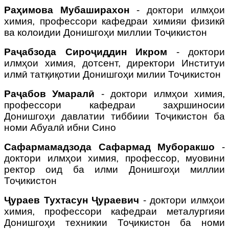
Раҳимова Мубаширахон
- доктори илмҳои
химия, профессори кафедраи химияи физикӣ
ва колоидии Донишгоҳи миллии Тоҷикистон
Раҷабзода Сироҷиддин Икром
- доктори
илмҳои химия, дотсент, директори Институи
илмӣ татқиқотии Донишгоҳи милии Тоҷикистон
Раҷабов Умаралӣ
- доктори илмҳои химия,
профессори кафедраи заҳршиносии
Донишгоҳи давлатии тиббиии Тоҷикистон ба
номи Абуалӣ ибни Сино
Сафармамадзода Сафармад Муборакшо
-
доктори илмҳои химия, профессор, муовини
ректор оид ба илми Донишгоҳи миллии
Тоҷикистон
Ҷураев Тухтасун Ҷураевич
- доктори илмҳои
химия, профессори кафедраи металургияи
Донишгоҳи техникии Тоҷикистон ба номи