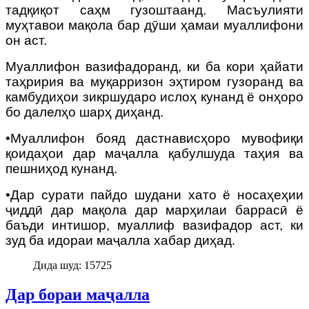
тадқиқот саҳм гузоштаанд. Масъулияти
муҳтавои мақола бар дӯши ҳамаи муаллифони
он аст.
Муаллифон вазифадоранд, ки ба кори ҳайати
таҳририя ва муқарризон эҳтиром гузоранд ва
камбудиҳои зикршударо ислоҳ кунанд ё онҳоро
бо далелҳо шарҳ диҳанд.
•Муаллифон бояд дастнависҳоро мувофиқи
қоидаҳои дар маҷалла қабулшуда таҳия ва
пешниҳод кунанд.
•Дар сурати пайдо шудани хато ё носаҳеҳии
ҷиддӣ дар мақола дар марҳилаи баррасӣ ё
баъди интишор, муаллиф вазифадор аст, ки
зуд ба идораи маҷалла хабар диҳад.
Дида шуд: 15725
Дар бораи маҷалла