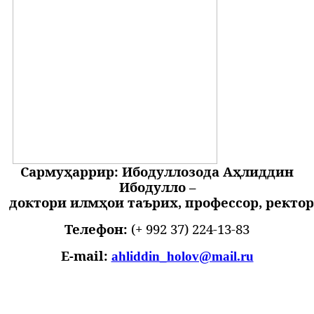
Сармуҳаррир
:
Ибодуллозода Аҳлиддин
Ибодулло
–
доктори
илмҳои
таърих,
профессор
,
ректо
Телефон:
(+ 992 37) 224-13-83
E
-
mail
:
ahliddin_holov@mail.ru