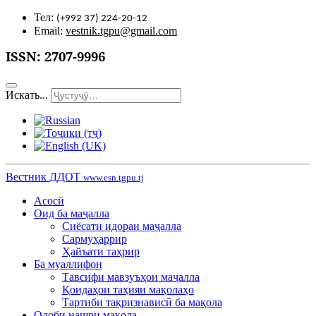
Тел:
(+992 37) 224-20-12
Email:
vestnik.tgpu@gmail.com
ISSN:
2707-9996
Искать...
Вестник ДДОТ
www.esn.tgpu.tj
Асосӣ
Оид ба маҷалла
Сиёсати идораи маҷалла
Сармуҳаррир
Ҳайъати таҳрир
Ба муаллифон
Тавсифи мавзуъҳои маҷалла
Қоидаҳои таҳияи мақолаҳо
Тартиби тақризнависӣ ба мақола
Одоби нашри мақола