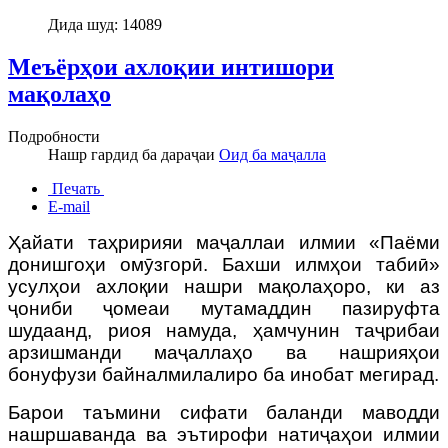
Дида шуд: 14089
Меъёрҳои ахлоқии интишори
мақолаҳо
Подробности
Нашр гардид ба дараҷаи
Оид ба маҷалла
Печать
E-mail
Ҳайати таҳририяи маҷаллаи илмии
«Паёми
донишгоҳи омӯзгорӣ. Бахши илмҳои табиӣ»
усулҳои ахлоқии нашри мақолаҳоро, ки
аз
ҷониби ҷомеаи мутамаддин пазируфта
шудаанд, риоя намуда, ҳамчунин таҷрибаи
арзишманди маҷаллаҳо ва нашрияҳои
бонуфузи байналмилалиро ба инобат мегирад.
Барои таъмини сифати баланди маводди
нашршаванда ва эътирофи натиҷаҳои илмии