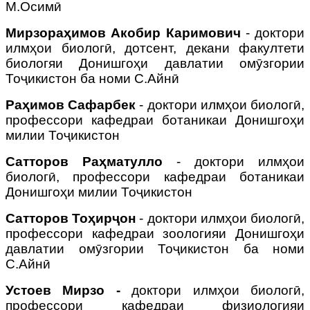
М.Осимӣ
Мирзораҳимов Акобир Каримович
- доктори
илмҳои биологӣ, дотсент, декани факултети
биологяи Донишгоҳи давлатии омӯзгории
Тоҷикистон ба номи С.Айнӣ
Раҳимов Сафарбек
- доктори илмҳои биологӣ,
профессори кафедраи ботаникаи Донишгоҳи
милии Тоҷикистон
Сатторов Раҳматулло
- доктори илмҳои
биологӣ, профессори кафедраи ботаникаи
Донишгоҳи милии Тоҷикистон
Сатторов Тоҳирҷон
- доктори илмҳои биологӣ,
профессори кафедраи зоологияи Донишгоҳи
давлатии омӯзгории Тоҷикистон ба номи
С.Айнӣ
Устоев Мирзо -
доктори илмҳои биологӣ,
профессори кафедраи физиологияи