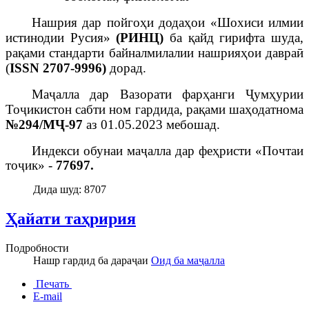
Нашрия дар пойгоҳи додаҳои «Шохиси илмии
истинодии Русия»
(РИНЦ)
ба қайд гирифта шуда,
рақами стандарти байналмилалии нашрияҳои давраӣ
(
ISSN 2707-9996)
дорад.
Маҷалла дар Вазорати фарҳанги Ҷумҳурии
Тоҷикистон сабти ном гардида, рақами шаҳодатнома
№294/МҶ-97
аз 01.05.2023 мебошад.
Индекси обунаи маҷалла дар феҳристи «Почтаи
тоҷик» -
77697.
Дида шуд: 8707
Ҳайати таҳририя
Подробности
Нашр гардид ба дараҷаи
Оид ба маҷалла
Печать
E-mail