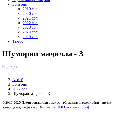
Бойгонӣ
2019 сол
2020 сол
2021 сол
2022 сол
2023 сол
2024 сол
2025 сол
Тамос
Шумораи маҷалла - 3
Боргирӣ
Асосӣ
Бойгонӣ
2022 сол
Шумораи маҷалла - 3
© 2019-2025 Паёми донишгоҳи омӯзгорӣ (Силсилаи илмҳои табиӣ - риёзӣ).
Ҳамаи ҳуқуқ маҳфуз аст. Designed by
HMM
.
www.esn.tgpu.tj