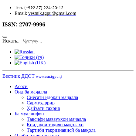
Тел:
(+992 37) 224-20-12
Email:
vestnik.tgpu@gmail.com
ISSN:
2707-9996
Искать...
Вестник ДДОТ
www.esn.tgpu.tj
Асосӣ
Оид ба маҷалла
Сиёсати идораи маҷалла
Сармуҳаррир
Ҳайъати таҳрир
Ба муаллифон
Тавсифи мавзуъҳои маҷалла
Қоидаҳои таҳияи мақолаҳо
Тартиби тақризнависӣ ба мақола
Одоби нашри мақола